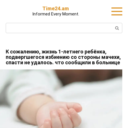
Skip
Time24.am
to
Informed Every Moment.
content
Search:
К сожалению, жизнь 1-летнего ребёнка,
подвергшегося избиению со стороны мачехи,
спасти не удалось․ что сообщили в больнице