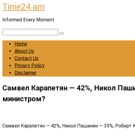
Time24.am
Skip
to
Informed Every Moment.
content
Search:
Home
About Us
Contact Us
Privacy Policy
Disclaimer
Самвел Карапетян — 42%, Никол Паши
министром?
Самвел Карапетян — 42%, Никол Пашинян — 35%, Роберт