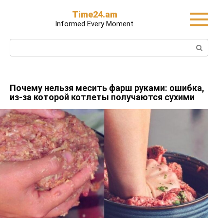
Skip
Time24.am
to
Informed Every Moment.
content
Search:
Почему нельзя месить фарш руками: ошибка,
из-за которой котлеты получаются сухими