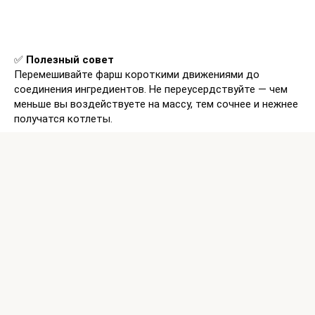
✅
Полезный совет
Перемешивайте фарш короткими движениями до
соединения ингредиентов. Не переусердствуйте — чем
меньше вы воздействуете на массу, тем сочнее и нежнее
получатся котлеты.
📌
Вывод:
Откажитесь от привычки месить фарш руками — это
простое изменение в приготовлении поможет сделать
котлеты намного вкуснее, мягче и сочнее.
© 2026 Time24.am All rights reserved.
TIME24.am is an independent Armenian news and interesting