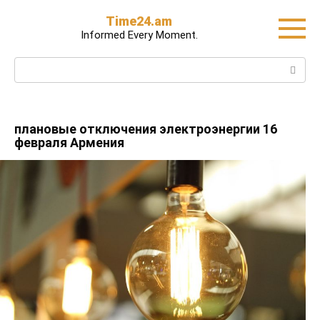
Skip
Time24.am
to
Informed Every Moment.
content
Search:
плановые отключения электроэнергии 16
февраля Армения