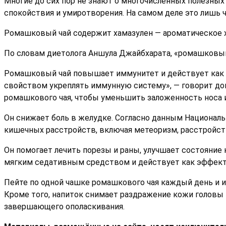
Многие до сих пор не знают о многочисленных полезных
спокойствия и умиротворения. На самом деле это лишь ч
Ромашковый чай содержит хамазулен — ароматическое 
По словам диетолога Аншула Джайбхарата, «ромашковый 
Ромашковый чай повышает иммунитет и действует как п
свойством укреплять иммунную систему», — говорит док
ромашкового чая, чтобы уменьшить заложенность носа и 
Он снижает боль в желудке. Согласно данным Национал
кишечных расстройств, включая метеоризм, расстройств
Он помогает лечить порезы и раны, улучшает состояние
мягким седативным средством и действует как эффекти
Пейте по одной чашке ромашкового чая каждый день и и
Кроме того, напиток снимает раздражение кожи головы
завершающего ополаскивания.