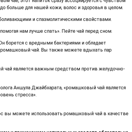
ом чае, этот напиток сразу ассоциируется с чувством
до больше для нашей кожи, волос и здоровья в целом.
зболивающими и спазмолитическими свойствами.
омогая нам лучше спать». Пейте чай перед сном.
Он борется с вредными бактериями и обладает
ий ромашковый чай. Вы также можете вдыхать пар
ый чай является важным средством против желудочно-
толога Аншула Джайбхарата, «ромашковый чай является
овень стресса».
ос вы можете использовать ромашковый чай в качестве