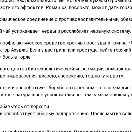
 свойствах ромашкового чая. Когда мы думаем о ромашков
асть его эффектов. Ромашка, поверьте, может дать гораз
химическое соединение с противовоспалительными, обе
чай успокаивает нервы и расслабляет нервную систему, п
рофилактическое средство против простуды и гриппа. «
тор Ахуджа. Если у вас грипп или простуда, пейте горяч
боль в горле.
ьного центра биотехнологической информации, ромашков
о пищеварения, диарею, анорексию, тошноту и рвоту.
 кожи и способствует борьбе со стрессом. По словам дие
вное натуральное успокоительное, тем самым снижая ур
збавьтесь от перхоти.
 и способствует общему оздоровлению. После мытья вол