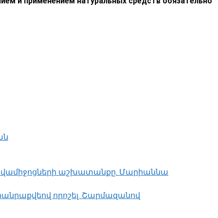
ием и применением натуральных средств обязательно
ան
րատվամիջոցների աշխատանքը․ Մարիաննա
 հանրաքվեով որոշել․ Շարմազանով