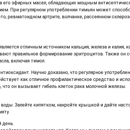
а его эфирных масел, обладающих мощным антисептичес
м. При регулярном употреблении тимьян может способст
то, ревматоидном артрите, волчанке, рассеянном склероз
является отличным источником кальция, железа и калия, 
вают правильное формирование эритроцитов. Также он с
сла, включая тимол.
тиоксидант. Научно доказано, что регулярное употребле
действует как отличное профилактическое средство и испо
, что он вызывает гибель клеток рака молочной железы.
 воды. Залейте кипятком, накройте крышкой и дайте насто
яту.
 день.