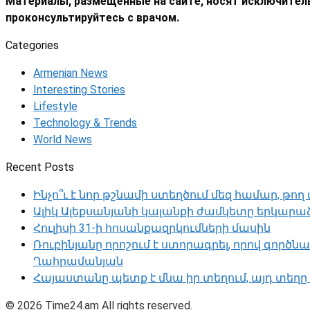
Материалы, размещённые на сайте, носят исключител
проконсультируйтесь с врачом.
Categories
Armenian News
Interesting Stories
Lifestyle
Technology & Trends
World News
Recent Posts
Ինչո՞ւ է նոր թշնամի ստեղծում մեզ համար, թ
Ալիկ Ալեքսանյանի կալանքի ժամկետը երկարաձ
Հուլիսի 31-ի հոսանքազրկումների մասին
Ռուբինյանը որոշում է ստորագրել, որով գո
Ղահրամանյան
Հայաստանը պետք է մնա իր տեղում, այդ տեղը 
© 2026 Time24.am All rights reserved.