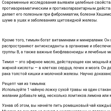
Современные исследования выявили целебные свойств
противоревматическим и противопаразитарным действие
делает его полезным при фибромиалгии, болезни Хашимо
шуме в ушах и заболеваниях щитовидной железы.
Кроме того, тимьян богат витаминами и минералами. Он 
распространяют антиоксиданты в организме и обеспечи
группы B, а также важные биофлавоноиды и лечебные ма
Тимол — это эфирное масло, действующее как мощный ан
жирной кислоты — в клетках сердца, почек и мозга. Он 
рака толстой кишки и молочной железы. Научно доказано
Рецепт чая из тимьяна:
Используйте 1 чайную ложку сухой травы на один стакан
желании добавьте мёд, несколько ломтиков лимона или м
Узнав об этом, вы начнёте пить ромашковый чай каждый