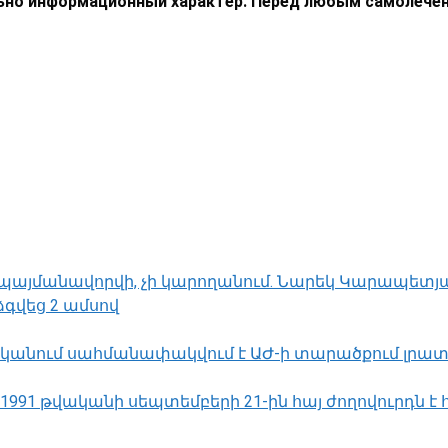
ьно информационный характер. Перед любым самолечен
ող պայմանավորվի, չի կարողանում. Նարեկ Կարապետյ
գվեց 2 ամսով
րծնականում սահմանափակվում է ԱԺ-ի տարածքում լ
1991 թվականի սեպտեմբերի 21-ին հայ ժողովուրդն է