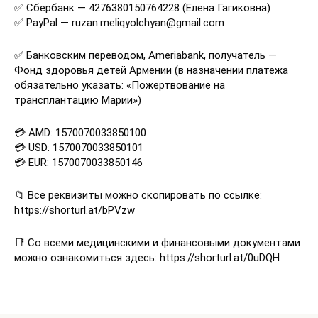
✅ Сбербанк — 4276380150764228 (Елена Гагиковна)
✅ PayPal — ruzan.meliqyolchyan@gmail.com
✅ Банковским переводом, Ameriabank, получатель —
Фонд здоровья детей Армении (в назначении платежа
обязательно указать: «Пожертвование на
трансплантацию Марии»)
💳 AMD: 1570070033850100
💳 USD: 1570070033850101
💳 EUR: 1570070033850146
📁 Все реквизиты можно скопировать по ссылке:
https://shorturl.at/bPVzw
📑 Со всеми медицинскими и финансовыми документами
можно ознакомиться здесь: https://shorturl.at/0uDQH