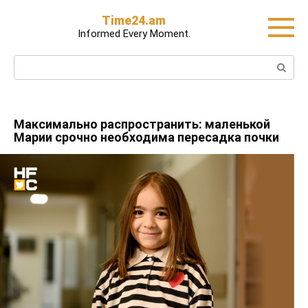
Skip
Time24.am
to
Informed Every Moment.
content
Search:
Максимально распространить: маленькой
Марии срочно необходима пересадка почки