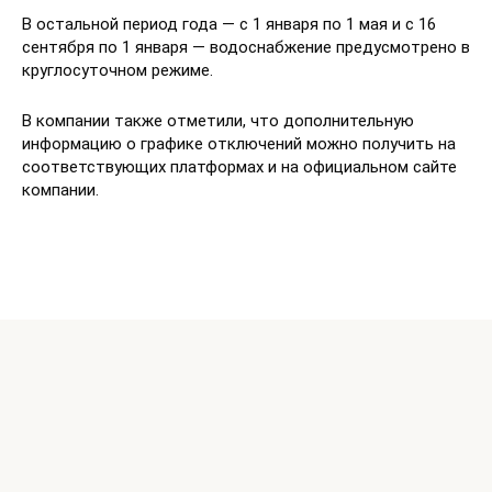
В остальной период года — с 1 января по 1 мая и с 16
сентября по 1 января — водоснабжение предусмотрено в
круглосуточном режиме.
В компании также отметили, что дополнительную
информацию о графике отключений можно получить на
соответствующих платформах и на официальном сайте
компании.
© 2026 Time24.am All rights reserved.
TIME24.am is an independent Armenian news and interesting
content platform, delivering timely news, trending stories,
and informative articles from Armenia and around the world.
Our goal is to provide accurate, engaging, and easy-to-
understand content for readers of all ages.All content
published on TIME24.am is for informational purposes only.
While we strive for accuracy and reliability, we do not
guarantee the completeness or correctness of all